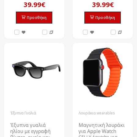
39.99€
39.99€
Προσθήκη
Προσθήκη
Έξυπνα Γυαλιά
Λουράκια wearables
Έξυπνα γυαλιά
Μαγνητική λουράκι
ηλίου με εγγραφή
για Apple Watch
CELLY Λουράκι για