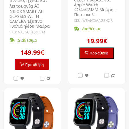
βίντεο, ηχεία και
Apple Watch
λειτουργία ΑΙ
42/44/45MM Μαύρο -
NILOX SMART AI
Πορτοκαλί
GLASSES WITH
SKU: WBANDMAGBKOR
CAMERA Έξυπνα
Γυαλιά ηλίου Μαύρα
Διαθέσιμο
SKU: NXSGGLASSESAI
19.99€
Διαθέσιμο
149.99€
Προσθήκη
Προσθήκη