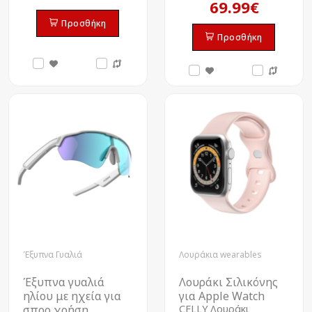
69.99€
Προσθήκη
Προσθήκη
Έξυπνα Γυαλιά
Λουράκια wearables
Έξυπνα γυαλιά
Λουράκι Σιλικόνης
ηλίου με ηχεία για
για Apple Watch
σπορ χρήση
CELLY Λουράκι