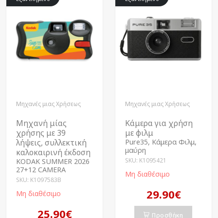
Μηχανές μιας Χρήσεως
Μηχανές μιας Χρήσεως
Μηχανή μίας
Κάμερα για χρήση
χρήσης με 39
με φιλμ
λήψεις, συλλεκτική
Pure35, Κάμερα Φιλμ,
μαύρη
καλοκαιρινή έκδοση
SKU: K1095421
KODAK SUMMER 2026
27+12 CAMERA
Μη διαθέσιμο
SKU: K1097583B
29.90€
Μη διαθέσιμο
25.90€
Προσθήκη