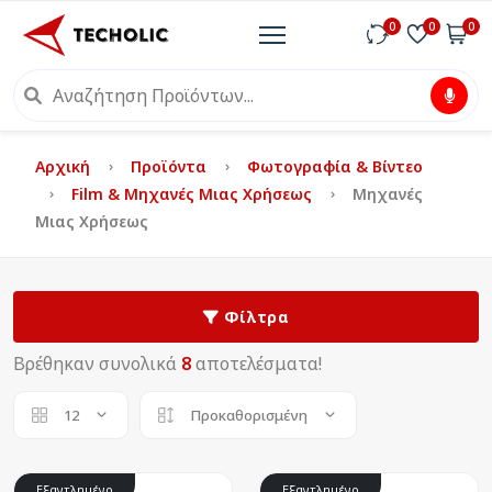
0
0
0
Αρχική
Προϊόντα
Φωτογραφία & Βίντεο
Film & Μηχανές Μιας Χρήσεως
Μηχανές
Μιας Χρήσεως
Φίλτρα
Βρέθηκαν συνολικά
8
αποτελέσματα!
12
Προκαθορισμένη
Εξαντλημένο
Εξαντλημένο