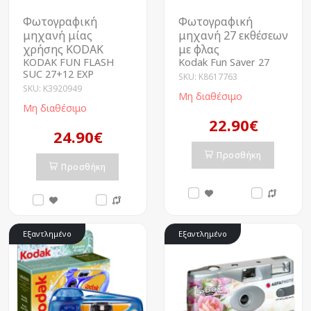
Φωτογραφική
Φωτογραφική
μηχανή μίας
μηχανή 27 εκθέσεων
χρήσης KODAK
με φλας
KODAK FUN FLASH
Kodak Fun Saver 27
SUC 27+12 EXP
SKU: K8617763
SKU: K3920949
Μη διαθέσιμο
Μη διαθέσιμο
22.90€
24.90€
Προσθήκη
Προσθήκη
Εξαντλημένο
Εξαντλημένο