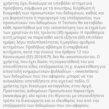
χρήστης έχει δικαίωμα να υποβάλει αίτημα για
πρόσβαση, σύμφωνα με τα ανωτέρω, διόρθωση ή
διαγραφή των προσωπικών του δεδομένων, καθώς και
για φορητότητα ή περιορισμό της επεξεργασίας των
προσωπικών του δεδομένων. Η Techolic θα καταβάλει
κάθε προσπάθεια για την ικανοποίηση των αιτημάτων
των χρηστών εντός τριάντα (30) ημερών. Η προθεσμία
αυτή μπορεί να παραταθεί κατά εξήντα (60) επιπλέον
ημέρες λόγω πολυπλοκότητας ή μεγάλου αριθμού
αιτημάτων. Προδήλως αβάσιμα ή υπερβολικά
αιτήματα, κατά την έννοια του άρθρου 12 του
Κανονισμού (ΕΕ) 2016/679, δεν θα ικανοποιούνται. Ο
χρήστης που έχει δώσει τη συγκατάθεσή του για
οποιοδήποτε είδος επεξεργασίας (π.χ. συγκατάθεση για
αποστολή ενημερωτικών φυλλαδίων – newsletters)
των δεδομένων που τον αφορούν, μπορεί να την
ανακαλέσει οποτεδήποτε στο σχετικό πεδίο. Ο
χρήστης έχει δικαίωμα καταγγελίας στην Αρχή
Προστασίας Δεδομένων Προσωπικού Χαρακτήρα
(www.dpa.gr), εάν κρίνει ότι θίγονται με οποιονδήποτε
τρόπο τα δικαιώματα και οι ελευθερίες του από την
επεξεργασία των δεδομένων που τον αφορούν.