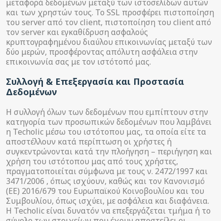
μεταφορά δεδομένων μεταξύ των ιστοσελίδων αυτών
και των χρηστών τους. Το SSL προσφέρει πιστοποίηση
του server από τον client, πιστοποίηση του client από
τον server και εγκαθίδρυση ασφαλούς
κρυπτογραφημένου διαύλου επικοινωνίας μεταξύ των
δύο μερών, προσφέροντας απόλυτη ασφάλεια στην
επικοινωνία σας με τον ιστότοπό μας.
Συλλογή & Επεξεργασία και Προστασία
Δεδομένων
Η συλλογή όλων των δεδομένων που εμπίπτουν στην
κατηγορία των προσωπικών δεδομένων που λαμβάνει
η Techolic μέσω του ιστότοπου μας, τα οποία είτε τα
αποστέλλουν κατά περίπτωση οι χρήστες ή
συγκεντρώνονται κατά την πλοήγηση – περιήγηση και
χρήση του ιστότοπου μας από τους χρήστες,
πραγματοποιείται σύμφωνα με τους ν. 2472/1997 και
3471/2006 , όπως ισχύουν, καθώς και τον Κανονισμό
(ΕΕ) 2016/679 του Ευρωπαϊκού Κοινοβουλίου και του
Συμβουλίου, όπως ισχύει, με ασφάλεια και διαφάνεια.
Η Techolic είναι δυνατόν να επεξεργάζεται τμήμα ή το
σύνολο των στοιχείων που έχουν αποστείλει οι