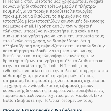
Η Techolic, στον ιστότοπο μας χρησιμοποιεί widgets
κοινωνικής δικτύωσης τρίτων μερών ή πλήκτρα-
κουμπιά για να παρέχει πρόσθετες λειτουργίες
προκειμένου να διαδώσει το περιεχόμενο της
ιστοσελίδα μέσω ιστοσελίδων κοινωνικής δικτύωσης
και μέσω e-mail. Η χρήση αυτών των widgets ή
πλήκτρων μπορεί να εγκαταστήσει ένα cookie στη
συσκευή του χρήστη για να κάνει την υπηρεσία τους
πιο εύκολη στη χρήση, να διασφαλίσουν ότι η
αλληλεπίδραση σας εμφανίζεται στην ιστοσελίδα (π.χ.
καταμέτρηση ακολούθων στα μέσα κοινωνικής
δικτύωσης) και στις πληροφορίες σύνδεσης των
δραστηριοτήτων του χρήστη σε όλο το Διαδίκτυο και
στην ιστοσελίδα της Techolic. Η Techolic, σας
ενθαρρύνει να μελετήσετε την πολιτική απορρήτου του
κάθε παρόχου, πριν από τη χρήση κάθε τέτοιας
υπηρεσίας. Για περισσότερες λεπτομέρειες σχετικά με
τη χρήση των widgets και τις εφαρμογές μέσων
κοινωνικής δικτύωσης, μπορείτε να επισκεφθείτε τις
παρακάτω διευθύνσεις: Σχετικά με το Facebook Like
Button διαβάστε την Πολιτική δεδομένων τους.
Φόρμες Επικοινωνίας & Σύνδεσμοι