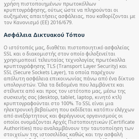
χρήση πιστοποιημένων πρωτοκόλλων
κρυπτογράφησης, ούτως ώστε να πληρούνται οι
αυξημένες απαιτήσεις ασφάλειας, που καθορίζονται με
τον Κανονισμό (ΕΕ) 2016/679.
Ασφάλεια Δικτυακού Τόπου
Ο ιστότοπός μας, διαθέτει πιστοποιητικό ασφαλείας
SSL και ο διακομιστής στον οποίο φιλοξενείται
χρησιμοποιεί τελευταίας τεχνολογίας πρωτόκολλα
κρυπτογράφησης TLS (Transport Layer Security) και
SSL (Secure Sockets Layer), τα οποία παρέχουν
απόλυτη ασφάλεια επικοινωνίας πάνω από ένα δίκτυο
υπολογιστών. Όλα τα δεδομένα που λαμβάνετε και
στέλνετε από και προς τον ιστότοπο μας, μέσω της
συσκευής σας (desktop, tablet, laptop, κινητό κτλ)
κρυπτογραφούνται στο 100%. Το SSL είναι μια
ηλεκτρονική βεβαίωση που εκδίδεται κατόπιν ελέγχων
από ανεξάρτητους και φερέγγυους οργανισμούς οι
οποίοι ονομάζονται Αρχές Πιστοποιητικών (Certificate
Authorities) που αναλαμβάνουν την ταυτοποίηση των
στοιχείων της ιστοσελίδας καθώς και την ασφαλή