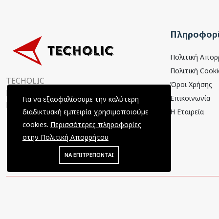
Πληροφορί
Πολιτική Απο
Πολιτική Cooki
TECHOLIC
Όροι Χρήσης
Παραμυθιάς 4, 15354
Επικοινωνία
Για να εξασφαλίσουμε την καλύτερη
Γλυκά Νερά, Αττική, Ελλάδα
Η Εταιρεία
διαδικτυακή εμπειρία χρησιμοποιούμε
cookies.
Περισσότερες πληροφορίες
στην Πολιτική Απορρήτου
ΝΑ ΕΠΙΤΡΕΠΟΝΤΑΙ
Copyright © 2022 Techolic / All Rights Reserved / Powered by
Tec-