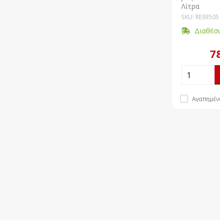
Λίτρα
SKU: RE93505
Διαθέσ
7
Αγαπημέν