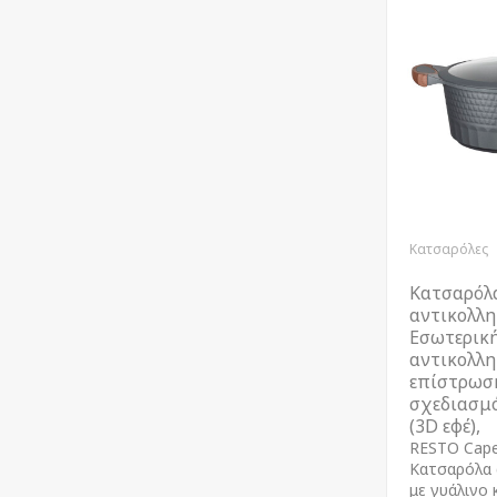
Κατσαρόλες
Κατσαρόλ
αντικολλη
Εσωτερικ
αντικολλη
επίστρωση
σχεδιασμ
(3D εφέ),
RESTO Cape
Kατσαρόλα 
με γυάλινο 