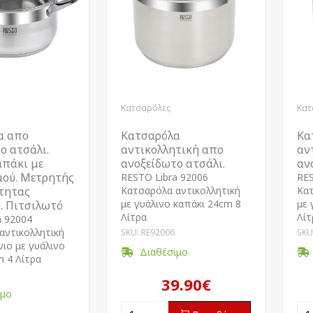
Κατσαρόλες
Κατ
α απο
Κατσαρόλα
Κα
ο ατσάλι.
αντικολλητική απο
αν
απάκι με
ανοξείδωτο ατσάλι.
αν
μού. Μετρητής
RESTO Libra 92006
RES
τητας
Kατσαρόλα αντικολλητική
Kατ
με γυάλινο καπάκι 24cm 8
με 
. Πιτσιλωτό
Λίτρα
Λίτ
a 92004
αντικολλητική
SKU: RE92006
SKU
ιο με γυάλινο
Διαθέσιμο
m 4 Λίτρα
39.90€
ιμο