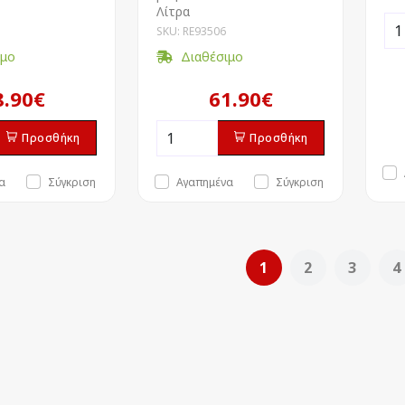
Λίτρα
SKU: RE93506
ιμο
Διαθέσιμο
8.90€
61.90€
Προσθήκη
Προσθήκη
α
Σύγκριση
Αγαπημένα
Σύγκριση
1
2
3
4