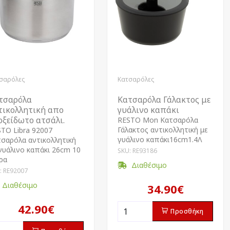
σαρόλες
Κατσαρόλες
τσαρόλα
Kατσαρόλα Γάλακτος με
τικολλητική απο
γυάλινο καπάκι
οξείδωτο ατσάλι.
RESTO Mon Kατσαρόλα
Γάλακτος αντικολλητική με
TO Libra 92007
γυάλινο καπάκι16cm1.4Λ
σαρόλα αντικολλητική
γυάλινο καπάκι 26cm 10
SKU: RE93186
ρα
Διαθέσιμο
: RE92007
Διαθέσιμο
34.90€
42.90€
Προσθήκη