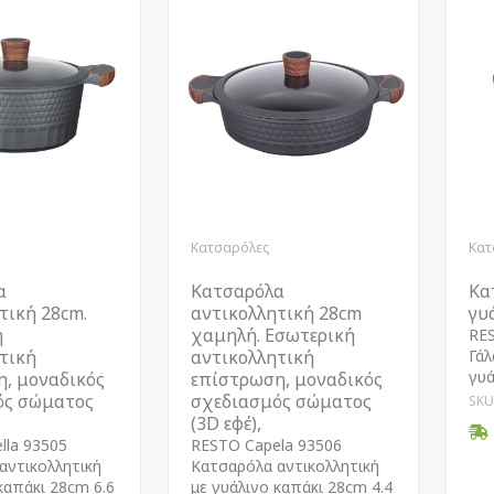
Κατσαρόλες
Κατ
α
Κατσαρόλα
Κα
τική 28cm.
αντικολλητική 28cm
γυ
ή
χαμηλή. Εσωτερική
RE
τική
αντικολλητική
Γάλ
γυά
, μοναδικός
επίστρωση, μοναδικός
ός σώματος
σχεδιασμός σώματος
SKU
(3D εφέ),
lla 93505
RESTO Capela 93506
αντικολλητική
Kατσαρόλα αντικολλητική
καπάκι 28cm 6.6
με γυάλινο καπάκι 28cm 4.4