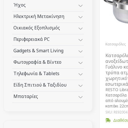
Ήχος
Ηλεκτρική Μετακίνηση
Οικιακός Εξοπλισμός
Περιφερειακά PC
Κατσαρόλες
Gadgets & Smart Living
Κατσαρόλ
ανοξείδωτ
Φωτογραφία & Βίντεο
Γυάλινο κ
τρύπα ατ
Τηλεφωνία & Tablets
χωρητικό
εσωτερικά
Είδη Σπιτιού & Ταξιδίου
RESTO Libr
Kατσαρόλα 
Μπαταρίες
από αλουμίν
καπάκι 22c
SKU: RE92004
Διαθέσ