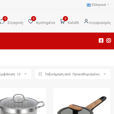
Ελληνικά
0
0
0
Σύγκριση
Αγαπημένα
Καλάθι
Λογαριασμός
Εμφάνιση:
12
Ταξινόμηση ανά:
Προκαθορισμένη