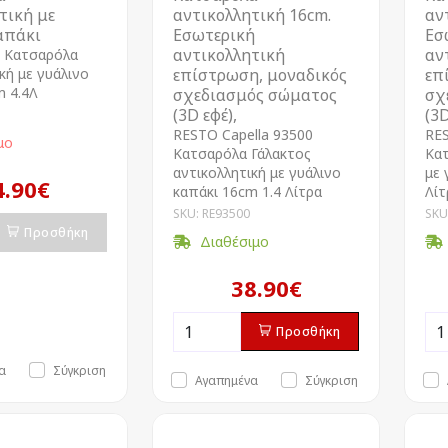
τική με
αντικολλητική 16cm.
αν
απάκι
Εσωτερική
Εσ
αντικολλητική
αν
 Kατσαρόλα
κή με γυάλινο
επίστρωση, μοναδικός
επ
m 4.4Λ
σχεδιασμός σώματος
σχ
(3D εφέ),
(3D
RESTO Capella 93500
RES
μο
Kατσαρόλα Γάλακτος
Kατ
αντικολλητική με γυάλινο
με 
4.90€
καπάκι 16cm 1.4 Λίτρα
Λίτ
SKU: RE93500
SKU
Προσθήκη
Διαθέσιμο
38.90€
Προσθήκη
α
Σύγκριση
Αγαπημένα
Σύγκριση