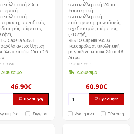
τικολλητική 20cm.
αντικολλητική 24cm.
ωτερική
Εσωτερική
τικολλητική
αντικολλητική
ίστρωση, μοναδικός
επίστρωση, μοναδικός
εδιασμός σώματος
σχεδιασμός σώματος
 εφέ),
(3D εφέ),
TO Capella 93501
RESTO Capella 93503
σαρόλα αντικολλητική
Kατσαρόλα αντικολλητική
γυάλινο καπάκι 20cm 2.6
με γυάλινο καπάκι 24cm 4.6
ρα
Λίτρα
: RE93501
SKU: RE93503
Διαθέσιμο
Διαθέσιμο
46.90€
60.90€
Προσθήκη
Προσθήκη
Αγαπημένα
Σύγκριση
Αγαπημένα
Σύγκριση