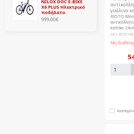
NILOX DOC E-BIKE
αντικολλη
X6 PLUS Ηλεκτρικό
γυάλινο κ
ποδήλατο
RESTO Mon
999.00€
αντικολλητι
καπάκι 24c
SKU: RE93188
Μη διαθέσι
5
Αγαπημέν