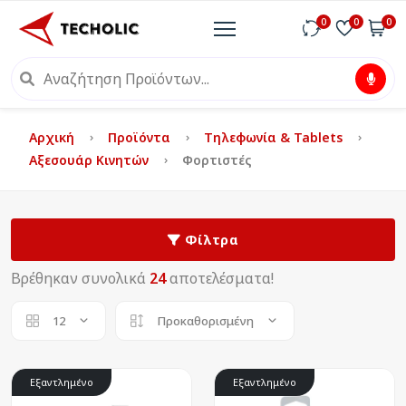
0
0
0
Αρχική
Προϊόντα
Τηλεφωνία & Tablets
Αξεσουάρ Κινητών
Φορτιστές
Φίλτρα
Βρέθηκαν συνολικά
24
αποτελέσματα!
12
Προκαθορισμένη
Εξαντλημένο
Εξαντλημένο