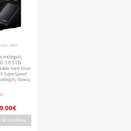
ίσκοι, HDD
ς σκληρός
D 3.0 5TB
table Hard Drive
.0 SuperSpeed
 σκληρός δίσκος
μο
9.00€
Προσθήκη