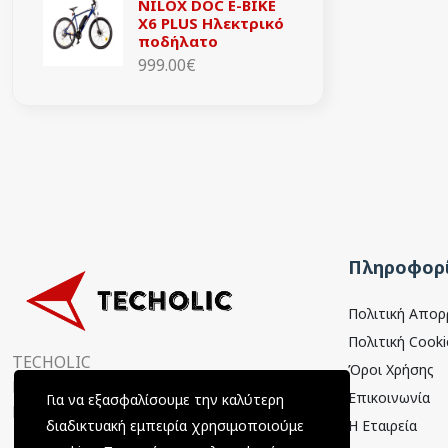
NILOX DOC E-BIKE
X6 PLUS Ηλεκτρικό
ποδήλατο
999.00€
Πληροφορί
Πολιτική Απο
Πολιτική Cooki
TECHOLIC
Όροι Χρήσης
Παραμυθιάς 4, 15354
Επικοινωνία
Για να εξασφαλίσουμε την καλύτερη
Γλυκά Νερά, Αττική, Ελλάδα
Η Εταιρεία
διαδικτυακή εμπειρία χρησιμοποιούμε