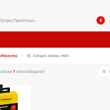
οθήκευσης
Εξ. Σκληροί Δίσκοι, HDD
νολικά
1
αποτελέσματα!